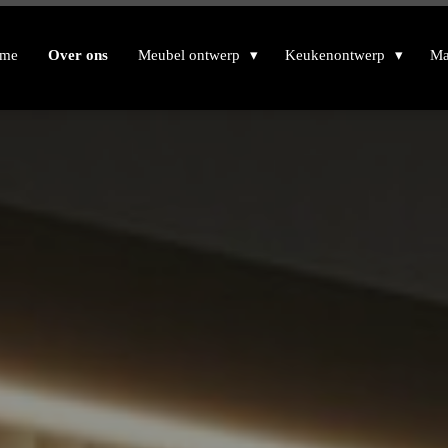
me
Over ons
Meubel ontwerp
Keukenontwerp
Ma