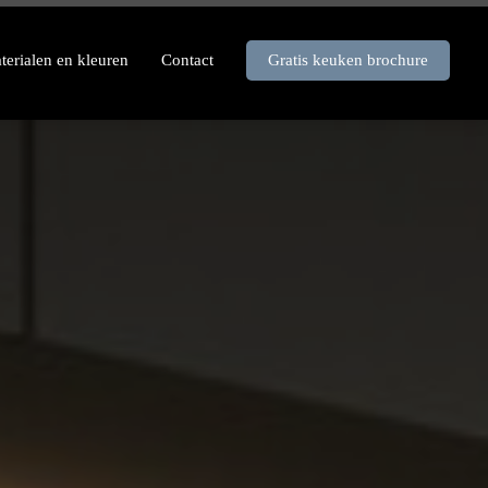
terialen en kleuren
Contact
Gratis keuken brochure